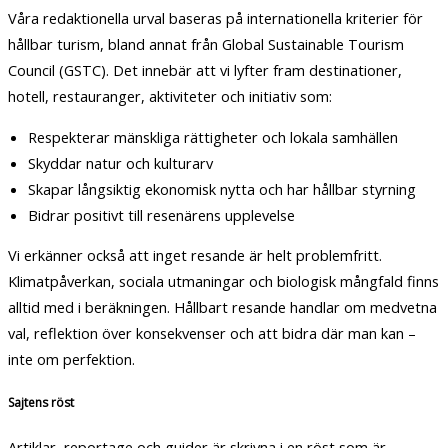
Våra redaktionella urval baseras på internationella kriterier för
hållbar turism, bland annat från Global Sustainable Tourism
Council (GSTC). Det innebär att vi lyfter fram destinationer,
hotell, restauranger, aktiviteter och initiativ som:
Respekterar mänskliga rättigheter och lokala samhällen
Skyddar natur och kulturarv
Skapar långsiktig ekonomisk nytta och har hållbar styrning
Bidrar positivt till resenärens upplevelse
Vi erkänner också att inget resande är helt problemfritt.
Klimatpåverkan, sociala utmaningar och biologisk mångfald finns
alltid med i beräkningen. Hållbart resande handlar om medvetna
val, reflektion över konsekvenser och att bidra där man kan –
inte om perfektion.
Sajtens röst
Artiklar, reportage och guider är skrivna i en röst som är