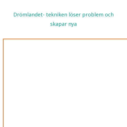
Drömlandet- tekniken löser problem och
skapar nya
Lagningsexpertens tips och intryck
från en Japanresa
7 november, 2023