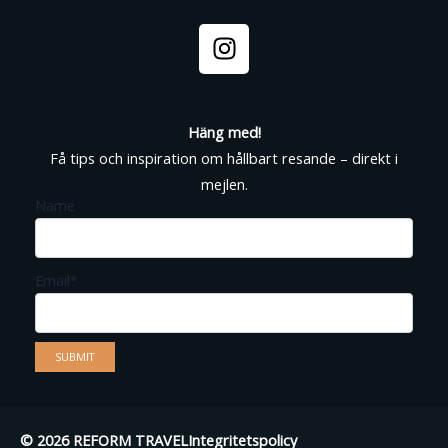
I
n
s
t
a
Häng med!
g
Få tips och inspiration om hållbart resande – direkt i
r
mejlen.
a
Name
m
Email*
© 2026 REFORM TRAVEL
Integritetspolicy