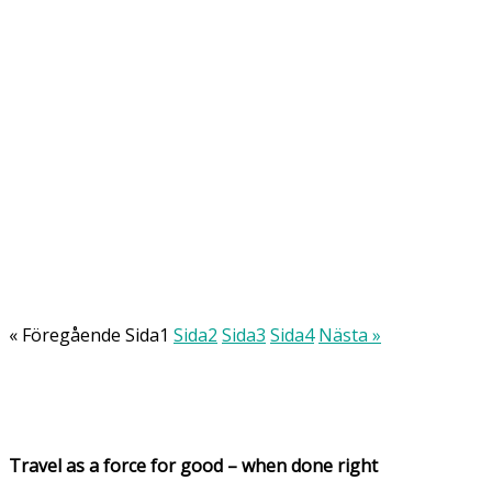
Så bygger Berlin framtiden – med grönska, åte
Amsterdam brottas med överturism – tre initiativ
« Föregående
Sida
1
Sida
2
Sida
3
Sida
4
Nästa »
CopenPay – Köpenhamn belönar klimatvänligare
Travel as a force for good – when done right