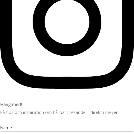
Häng med!
Få tips och inspiration om hållbart resande – direkt i mejlen.
Name