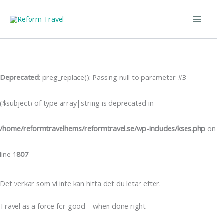
Hoppa
till
innehåll
Deprecated
: preg_replace(): Passing null to parameter #3
($subject) of type array|string is deprecated in
/home/reformtravelhems/reformtravel.se/wp-includes/kses.php
on
line
1807
Det verkar som vi inte kan hitta det du letar efter.
Travel as a force for good – when done right