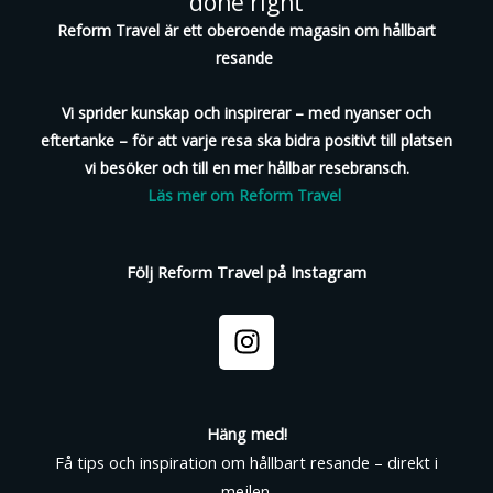
done right
Reform Travel är ett oberoende magasin om hållbart
resande
Vi sprider kunskap och inspirerar – med nyanser och
eftertanke – för att varje resa ska bidra positivt till platsen
vi besöker och till en mer hållbar resebransch.
Läs mer om Reform Travel
Följ Reform Travel på Instagram
I
n
s
t
a
Häng med!
g
Få tips och inspiration om hållbart resande – direkt i
r
mejlen.