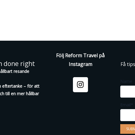
Följ Reform Travel på
n done right
Instagram
Få tip
ållbart resande
I
Name
n
 eftertanke – för att
s
ch till en mer hållbar
t
Email*
a
g
r
a