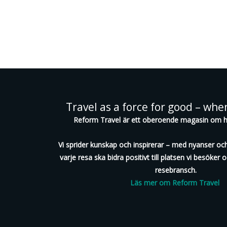
Travel as a force for good – whe
Reform Travel är ett oberoende magasin om h
Vi sprider kunskap och inspirerar – med nyanser och
varje resa ska bidra positivt till platsen vi besöker o
resebransch.
Läs mer om Reform Travel