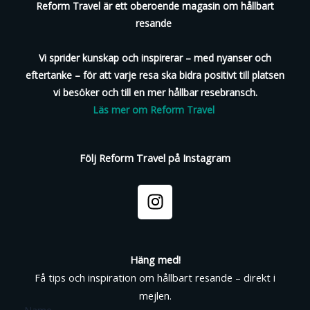
Reform Travel är ett oberoende magasin om hållbart
resande
Vi sprider kunskap och inspirerar – med nyanser och
eftertanke – för att varje resa ska bidra positivt till platsen
vi besöker och till en mer hållbar resebransch.
Läs mer om Reform Travel
Följ Reform Travel på Instagram
I
n
s
t
a
Häng med!
g
Få tips och inspiration om hållbart resande – direkt i
r
mejlen.