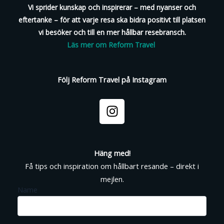
Vi sprider kunskap och inspirerar – med nyanser och
eftertanke – för att varje resa ska bidra positivt till platsen
vi besöker och till en mer hållbar resebransch.
Läs mer om Reform Travel
Följ Reform Travel på Instagram
I
n
s
t
a
Häng med!
g
Få tips och inspiration om hållbart resande – direkt i
r
mejlen.
a
Name
m