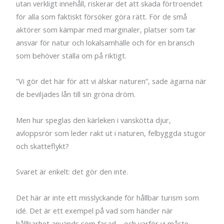
utan verkligt innehåll, riskerar det att skada förtroendet
för alla som faktiskt försöker göra rätt. För de små
aktörer som kämpar med marginaler, platser som tar
ansvar för natur och lokalsamhälle och för en bransch
som behöver ställa om på riktigt.
”Vi gör det här för att vi älskar naturen”, sade ägarna när
de beviljades lån till sin gröna dröm.
Men hur speglas den kärleken i vanskötta djur,
avloppsrör som leder rakt ut i naturen, felbyggda stugor
och skatteflykt?
Svaret är enkelt: det gör den inte.
Det här är inte ett misslyckande för hållbar turism som
idé. Det är ett exempel på vad som händer när
hållbarhet används som fasad – och varför vi måste