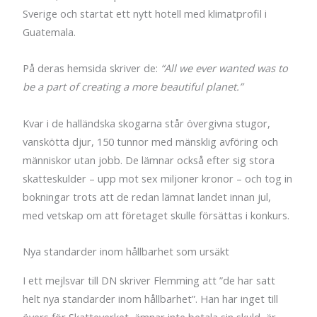
Sverige och startat ett nytt hotell med klimatprofil i
Guatemala.
På deras hemsida skriver de:
“All we ever wanted was to
be a part of creating a more beautiful planet.”
Kvar i de halländska skogarna står övergivna stugor,
vanskötta djur, 150 tunnor med mänsklig avföring och
människor utan jobb. De lämnar också efter sig stora
skatteskulder – upp mot sex miljoner kronor – och tog in
bokningar trots att de redan lämnat landet innan jul,
med vetskap om att företaget skulle försättas i konkurs.
Nya standarder inom hållbarhet som ursäkt
I ett mejlsvar till DN skriver Flemming att ”de har satt
helt nya standarder inom hållbarhet”. Han har inget till
övers för Skatteverket, ämnar inte betala sin skuld, är