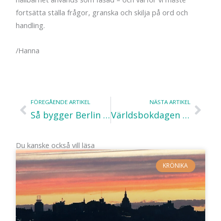
fortsätta ställa frågor, granska och skilja på ord och
handling.
/Hanna
FÖREGÅENDE ARTIKEL
NÄSTA ARTIKEL
Föregående
Näs
Så bygger Berlin framtiden – med grönska, återbruk och gemenskap
Världsbokdagen – tips på böcker som skildrar resor på ett eller annat sätt
Du kanske också vill läsa
KRÖNIKA