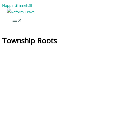
Hoppa till innehåll
Township Roots
Kaphalvön runt med fokus på hållbart resande