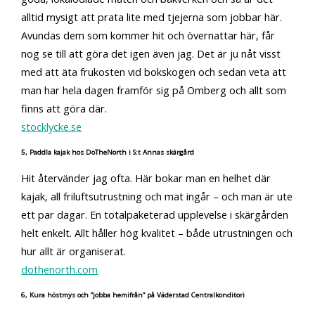
alltid mysigt att prata lite med tjejerna som jobbar här.
Avundas dem som kommer hit och övernattar här, får
nog se till att göra det igen även jag. Det är ju nåt visst
med att äta frukosten vid bokskogen och sedan veta att
man har hela dagen framför sig på Omberg och allt som
finns att göra där.
stocklycke.se
5, Paddla kajak hos DoTheNorth i S:t Annas skärgård
Hit återvänder jag ofta. Här bokar man en helhet där
kajak, all friluftsutrustning och mat ingår – och man är ute
ett par dagar. En totalpaketerad upplevelse i skärgården
helt enkelt. Allt håller hög kvalitet – både utrustningen och
hur allt är organiserat.
dothenorth.com
6, Kura höstmys och ”jobba hemifrån” på Väderstad Centralkonditori