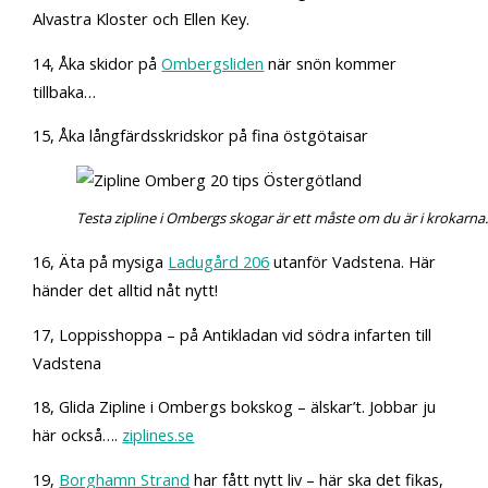
Alvastra Kloster och Ellen Key.
14, Åka skidor på
Ombergsliden
när snön kommer
tillbaka…
15, Åka långfärdsskridskor på fina östgötaisar
Testa zipline i Ombergs skogar är ett måste om du är i krokarna.
16, Äta på mysiga
Ladugård 206
utanför Vadstena. Här
händer det alltid nåt nytt!
17, Loppisshoppa – på Antikladan vid södra infarten till
Vadstena
18, Glida Zipline i Ombergs bokskog – älskar’t. Jobbar ju
här också….
ziplines.se
19,
Borghamn Strand
har fått nytt liv – här ska det fikas,