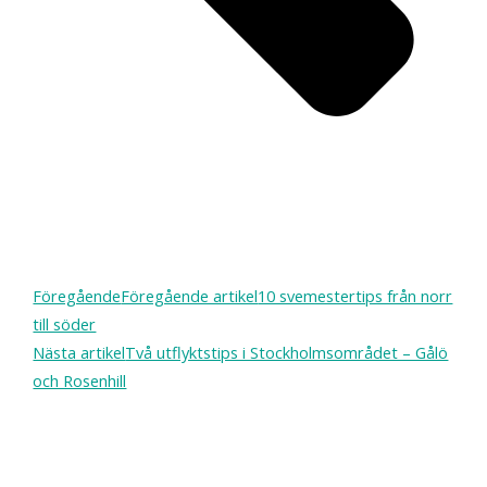
Föregående
Föregående artikel
10 svemestertips från norr
till söder
Nästa artikel
Två utflyktstips i Stockholmsområdet – Gålö
och Rosenhill