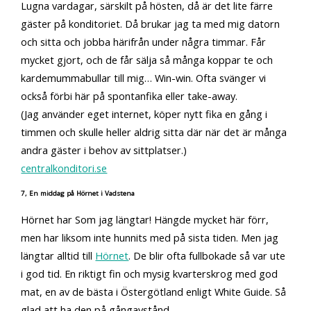
Lugna vardagar, särskilt på hösten, då är det lite färre
gäster på konditoriet. Då brukar jag ta med mig datorn
och sitta och jobba härifrån under några timmar. Får
mycket gjort, och de får sälja så många koppar te och
kardemummabullar till mig… Win-win. Ofta svänger vi
också förbi här på spontanfika eller take-away.
(Jag använder eget internet, köper nytt fika en gång i
timmen och skulle heller aldrig sitta där när det är många
andra gäster i behov av sittplatser.)
centralkonditori.se
7, En middag på Hörnet i Vadstena
Hörnet har Som jag längtar! Hängde mycket här förr,
men har liksom inte hunnits med på sista tiden. Men jag
längtar alltid till
Hörnet
. De blir ofta fullbokade så var ute
i god tid. En riktigt fin och mysig kvarterskrog med god
mat, en av de bästa i Östergötland enligt White Guide. Så
glad att ha den på gångavstånd.