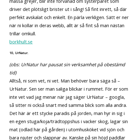
massa grejer, blir inte förvånad om systerparet som
driver det plötsligt brister ut i sång! Så fint inrett, så där
perfekt avskalat och enkelt. En pärla verkligen. Sätt er ner
när ni kollar in deras webb, allt är så fint så man nästan
trillar omkull.
borkhult.se
10, UrNatur.
(obs: UrNatur har pausat sin verksamhet på obestämd
tid)
Alltså, ni som vet, ni vet. Man behöver bara säga så –
UrNatur. Sen ser man saliga blickar i rummet. För er som
inte vet vad jag menar när jag säger UrNatur – googla,
så sitter ni också snart med samma blick som alla andra.
Det här är ett stycke paradis på jorden, man hyr in sig i
en egen stuga/koja/trädtoppshus i vacker skog, lagar sin
mat (odlad här på gården) i utomhusköket vid sjön och
bara njuter och slappnar av. Kanske på sin höjd paddlar