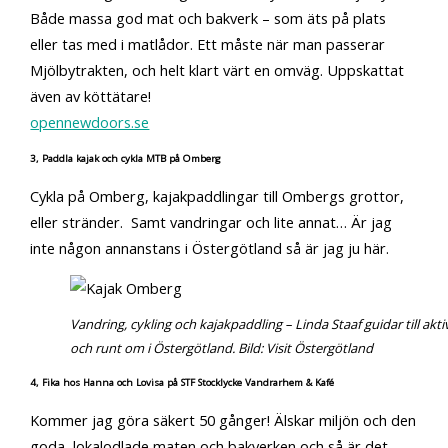
Både massa god mat och bakverk – som äts på plats
eller tas med i matlådor. Ett måste när man passerar
Mjölbytrakten, och helt klart värt en omväg. Uppskattat
även av köttätare!
opennewdoors.se
3, Paddla kajak och cykla MTB på Omberg
Cykla på Omberg, kajakpaddlingar till Ombergs grottor,
eller stränder. Samt vandringar och lite annat… Är jag
inte någon annanstans i Östergötland så är jag ju här.
Vandring, cykling och kajakpaddling – Linda Staaf guidar till ak
och runt om i Östergötland. Bild: Visit Östergötland
4, Fika hos Hanna och Lovisa på STF Stocklycke Vandrarhem & Kafé
Kommer jag göra säkert 50 gånger! Älskar miljön och den
goda, lokalodlade maten och bakverken och så är det