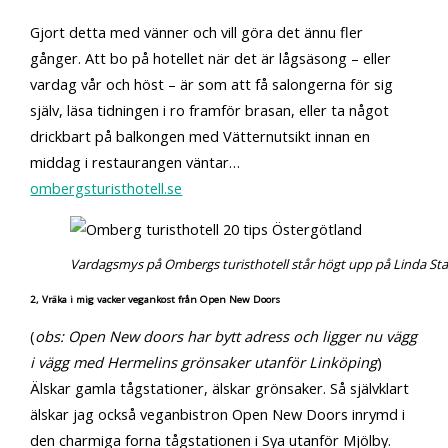
Gjort detta med vänner och vill göra det ännu fler
gånger. Att bo på hotellet när det är lågsäsong – eller
vardag vår och höst – är som att få salongerna för sig
själv, läsa tidningen i ro framför brasan, eller ta något
drickbart på balkongen med Vätternutsikt innan en
middag i restaurangen väntar…
ombergsturisthotell.se
Vardagsmys på Ombergs turisthotell står högt upp på Linda Staa
2, Vräka i mig vacker vegankost från Open New Doors
(
obs: Open New doors har bytt adress och ligger nu vägg
i vägg med Hermelins grönsaker utanför Linköping
)
Älskar gamla tågstationer, älskar grönsaker. Så självklart
älskar jag också veganbistron Open New Doors inrymd i
den charmiga forna tågstationen i Sya utanför Mjölby.