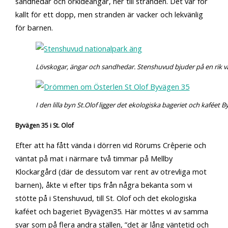
sandhedar och orkidéängar, ner till stranden. Det var för
kallt för ett dopp, men stranden är vacker och lekvänlig
för barnen.
Lövskogar, ängar och sandhedar. Stenshuvud bjuder på en rik vä
I den lilla byn St.Olof ligger det ekologiska bageriet och kaféet 
Byvägen 35 i St. Olof
Efter att ha fått vända i dörren vid Rörums Crêperie och
väntat på mat i närmare två timmar på Mellby
Klockargård (där de dessutom var rent av otrevliga mot
barnen), åkte vi efter tips från några bekanta som vi
stötte på i Stenshuvud, till St. Olof och det ekologiska
kaféet och bageriet Byvägen35. Här möttes vi av samma
svar som på flera andra ställen, ”det är lång väntetid och