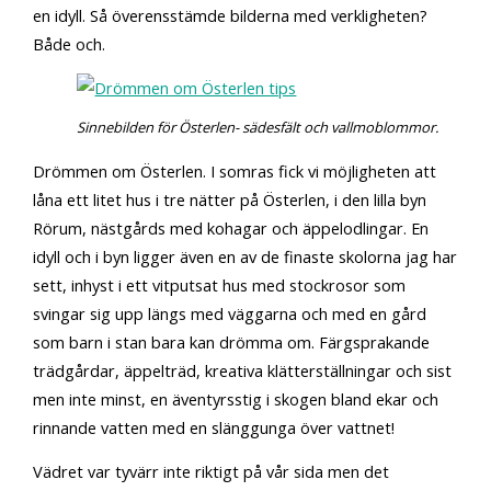
en idyll. Så överensstämde bilderna med verkligheten?
Både och.
Sinnebilden för Österlen- sädesfält och vallmoblommor.
Drömmen om Österlen. I somras fick vi möjligheten att
låna ett litet hus i tre nätter på Österlen, i den lilla byn
Rörum, nästgårds med kohagar och äppelodlingar. En
idyll och i byn ligger även en av de finaste skolorna jag har
sett, inhyst i ett vitputsat hus med stockrosor som
svingar sig upp längs med väggarna och med en gård
som barn i stan bara kan drömma om. Färgsprakande
trädgårdar, äppelträd, kreativa klätterställningar och sist
men inte minst, en äventyrsstig i skogen bland ekar och
rinnande vatten med en slänggunga över vattnet!
Vädret var tyvärr inte riktigt på vår sida men det