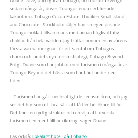
Duane Dove, bördig från Tobago, och bosatt i Sverige
sedan många år, driver Tobagos enda certifierade
kakaofarm, Tobago Cocoa Estate. I butiken Small Island
and Chocolate i Stockholm säljer han sin egen prisade
Tobagochoklad tillsammans med annan högkvalitativ
choklad från hela världen. Jag träffar honom en av vårens
första varma morgnar för ett samtal om Tobagos
charm och landets nya turismstrategi, Tobago Beyond.
Enligt Duane som har jobbat med turismen i många år är
Tobago Beyond det bästa som har hänt under den
tiden.
– Turismen har gått ner kraftigt de senaste åren, och jag
ser det här som ett bra sätt att få fler besökare till ön.
Det finns en tydlig struktur och en vilja att utveckla
turismen i en mer hållbar riktning, säger Duane.
Läs också:
Lokalägt hotell på Tobago