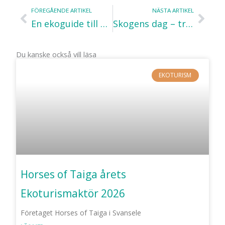
FÖREGÅENDE ARTIKEL
NÄSTA ARTIKEL
Föregående
Näs
En ekoguide till Aten – Greklands huvudstad
Skogens dag – tre skogsfavoriter och tips på skogsskydd
Du kanske också vill läsa
EKOTURISM
Horses of Taiga årets
Ekoturismaktör 2026
Företaget Horses of Taiga i Svansele