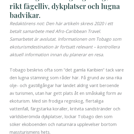
rikt fågelliv, dykplatser och lugna
badvikar.
Redaktörens not: Den här artikeln skrevs 2020 i ett
betalt samarbete med Afro-Caribbean Travel.
Samarbetet är avslutat. Informationen om Tobago som
ekoturismdestination är fortsatt relevant – kontrollera
aktuell information innan du planerar en resa.
Tobago beskrivs ofta som ”det gamla Karibien” tack vare
den lugna stämning som råder här. På grund av sina rika
olje- och gastillgångar har landet aldrig varit beroende
av turismen, utan har gett plats åt en småskalig form av
ekoturism. Med sin frodiga regnskog, flertaliga
vattenfall, färgstarka koraller, kritvita sandstränder och
världsberömda dykplatser, lockar Tobago den som
söker ekoboenden och naturnära upplevelser bortom
massturismens hets.