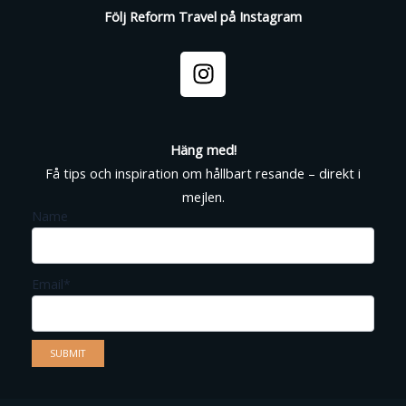
Följ Reform Travel på Instagram
I
n
s
t
a
Häng med!
g
Få tips och inspiration om hållbart resande – direkt i
r
mejlen.
a
Name
m
Email*