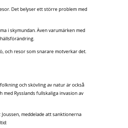
resor. Det belyser ett större problem med
komma i skymundan. Även varumärken med
mhällsförändring.
jö, och resor som snarare motverkar det.
folkning och skövling av natur är också
h med Rysslands fullskaliga invasion av
itz Joussen, meddelade att sanktionerna
tid: