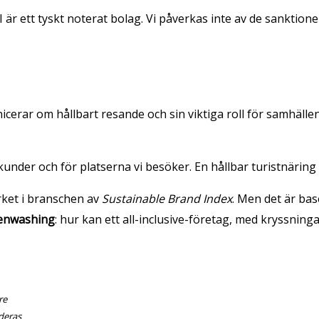
 är ett tyskt noterat bolag. Vi påverkas inte av de sanktion
cerar om hållbart resande och sin viktiga roll för samhällen
a kunder och för platserna vi besöker. En hållbar turistnäring
ärket i branschen av
Sustainable Brand Index
. Men det är ba
enwashing
: hur kan ett all-inclusive-företag, med kryssning
re
 deras