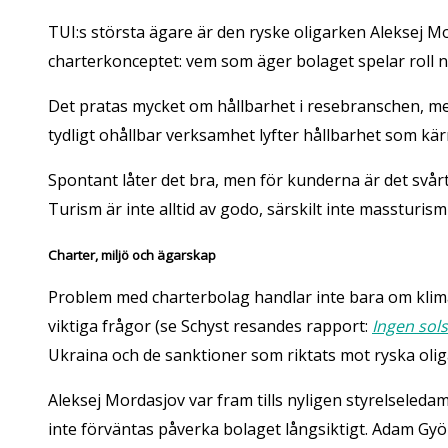
TUI:s största ägare är den ryske oligarken Aleksej M
charterkonceptet: vem som äger bolaget spelar roll nä
Det pratas mycket om hållbarhet i resebranschen, m
tydligt ohållbar verksamhet lyfter hållbarhet som kärn
Spontant låter det bra, men för kunderna är det svår
Turism är inte alltid av godo, särskilt inte massturi
Charter, miljö och ägarskap
Problem med charterbolag handlar inte bara om klimat
viktiga frågor (se Schyst resandes rapport:
Ingen sol
Ukraina och de sanktioner som riktats mot ryska oliga
Aleksej Mordasjov var fram tills nyligen styrelseleda
inte förväntas påverka bolaget långsiktigt. Adam Gyö