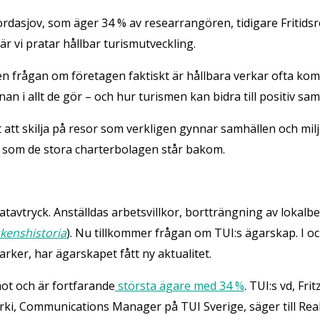
ordasjov, som äger 34 % av researrangören, tidigare Fritids
r vi pratar hållbar turismutveckling.
en frågan om företagen faktiskt är hållbara verkar ofta 
an i allt de gör – och hur turismen kan bidra till positiv sa
t att skilja på resor som verkligen gynnar samhällen och mil
sm som de stora charterbolagen står bakom.
avtryck. Anställdas arbetsvillkor, bortträngning av lokalbe
skenshistoria
). Nu tillkommer frågan om TUI:s ägarskap. I oc
rker, har ägarskapet fått ny aktualitet.
mot och är fortfarande
största ägare med 34 %
. TUI:s vd, Fr
rki, Communications Manager på TUI Sverige, säger till Real