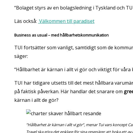
“Bolaget styrs av en bolagsledning i Tyskland och TUI
Läs också:
Välkommen till paradiset
Business as usual – med hållbarhetskommunikation
TUI fortsätter som vanligt, samtidigt som de kommuni
säger:
“Hållbarhet är kärnan i allt vi gör och viktigt för vår
TUI har tidigare utsetts till det mest hållbara varum
på faktisk påverkan. Här handlar det snarare om
gre
kärnan i allt de gör?
”Hållbarhet är kärnan i allt vi gör”, menar Tui vars koncept Ca
Travel ska göra det enklare för sina resenärer att boka ett av