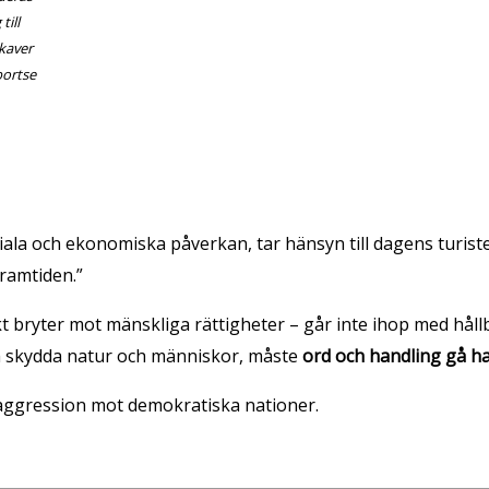
till
kaver
bortse
ociala och ekonomiska påverkan, tar hänsyn till dagens turi
ramtiden.”
t bryter mot mänskliga rättigheter – går inte ihop med hållbar
ch skydda natur och människor, måste
ord och handling gå h
aggression mot demokratiska nationer.