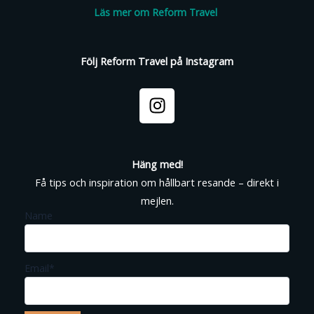
Läs mer om Reform Travel
Följ Reform Travel på Instagram
I
n
s
t
a
Häng med!
g
Få tips och inspiration om hållbart resande – direkt i
r
mejlen.
a
Name
m
Email*