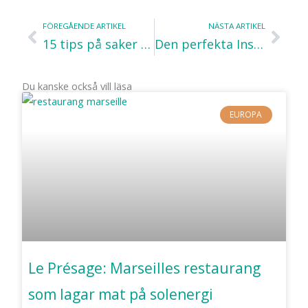
FÖREGÅENDE ARTIKEL
NÄSTA ARTIKEL
Föregående
Näs
15 tips på saker du kan göra för klimatet när du reser
Den perfekta Instagrambilden – sociala medier lockar till resor
Du kanske också vill läsa
EUROPA
Le Présage: Marseilles restaurang
som lagar mat på solenergi