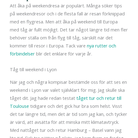
Att åka på weekendresa är populärt. Många söker tips
på weekendresor och i de flesta fall är resan förknippad
med en flygresa. Men att åka på weekend till Europa
med tåg är fullt möjligt. Det tar något längre tid men fler
behöver ställa om från flyg till tåg, särskilt när det
kommer till resor i Europa. Tack vare
nya rutter och
förbindelser
blir det enklare för varje år.
Tåg till weekend i Lyon
När jag och några kompisar bestämde oss för att ses en
weekend i Lyon var valet självklart för mig. Jag skulle ska
tåget dit. Jag hade redan testat
tåget tur och retur till
Toulouse
tidigare och det gick hur bra som helst. Visst
det tar längre tid, men det är tid som jag kan, och tycker
är värd, att avsätta för att minska mitt klimatavtryck.
Med nattåget tur och retur Hamburg – Basel vann jag
lite tid. Fick tre nätter på plats, jag kom fram en fredag