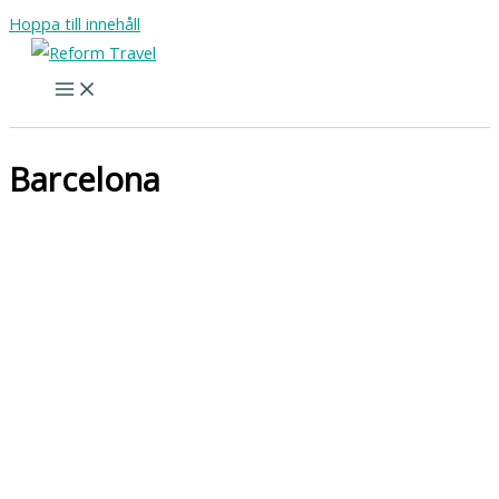
Hoppa till innehåll
Barcelona
Barcelona med fokus på hållbarhet – sju tips bortom
turiststråken