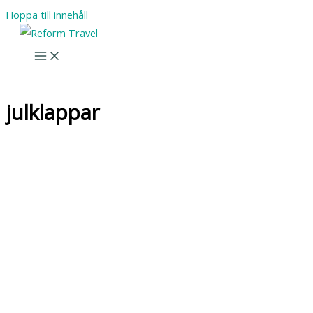
Hoppa till innehåll
julklappar
Ekologiskt mathantverk – en gåva med historia och
omtanke