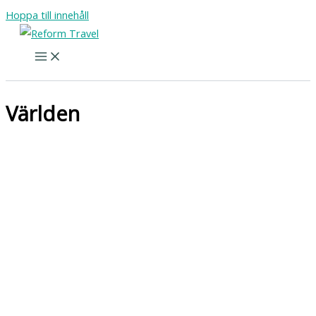
Hoppa till innehåll
Världen
Restauranger Kapstaden – adresserna du inte får
missa