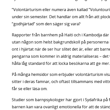
”Volontärturism eller numera även kallad ”Voluntouri
under sin semester. Det handlar om allt från att ploc
”godhjärtad” som den säger sig vara?
Rapporter från barnhem på Haiti och i Kambodja där v
utan någon som helst bakgrundskoll på personerna if
ont i hjärtat när de ser hur slitet det är, eller att 
pengarna som kommer in aldrig materialiseras – det v
hålla låg standard för att locka besökarna att ge mer.
På många hemsidor som erbjuder volontärturism visas
sitter i deras famnar, och oftast tillsammans med v
får se eller läsa om.
Studier som barnpsykologer har gjort i Sydafrika på 
barnen kan vara ovanligt emotionella för att de ständ