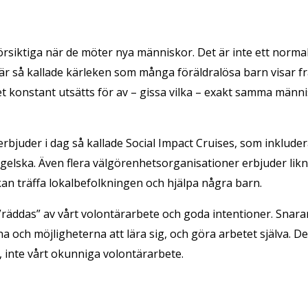
örsiktiga när de möter nya människor. Det är inte ett normal
är så kallade kärleken som många föräldralösa barn visar 
t konstant utsätts för av – gissa vilka – exakt samma män
rbjuder i dag så kallade Social Impact Cruises, som inkluder
engelska. Även flera välgörenhetsorganisationer erbjuder li
kan träffa lokalbefolkningen och hjälpa några barn.
räddas” av vårt volontärarbete och goda intentioner. Snarar
 och möjligheterna att lära sig, och göra arbetet själva. D
 inte vårt okunniga volontärarbete.