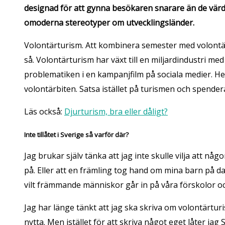
designad för att gynna besökaren snarare än de värd
omoderna stereotyper om utvecklingsländer.
Volontärturism. Att kombinera semester med volontärt 
så. Volontärturism har växt till en miljardindustri
problematiken i en kampanjfilm på sociala medier. Hen
volontärbiten. Satsa istället på turismen och spender
Läs också:
Djurturism, bra eller dåligt?
Inte tillåtet i Sverige så varför där?
Jag brukar själv tänka att jag inte skulle vilja att
på. Eller att en främling tog hand om mina barn på dag
vilt främmande människor går in på våra förskolor och 
Jag har länge tänkt att jag ska skriva om volontärtur
nytta. Men istället för att skriva något eget låter ja