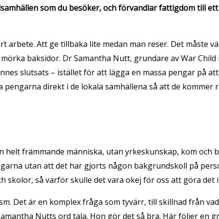
samhällen som du besöker, och förvandlar fattigdom till et
arbete. Att ge tillbaka lite medan man reser. Det måste väl v
 med mörka baksidor. Dr Samantha Nutt, grundare av War Chil
nes slutsats – istället för att lägga en massa pengar på at
a pengarna direkt i de lokala samhällena så att de kommer rä
 någon helt främmande människa, utan yrkeskunskap, kom och
arna utan att det har gjorts någon bakgrundskoll på personen 
skolor, så varför skulle det vara okej för oss att göra det i 
ism. Det är en komplex fråga som tyvärr, till skillnad från 
g Samantha Nutts ord tala. Hon gör det så bra. Här följer en 