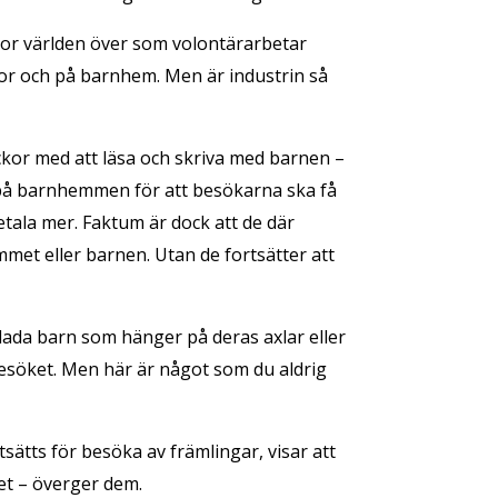
skor världen över som volontärarbetar
olor och på barnhem. Men är industrin så
ckor med att läsa och skriva med barnen –
d på barnhemmen för att besökarna ska få
betala mer. Faktum är dock att de där
met eller barnen. Utan de fortsätter att
ada barn som hänger på deras axlar eller
esöket. Men här är något som du aldrig
ätts för besöka av främlingar, visar att
det – överger dem.