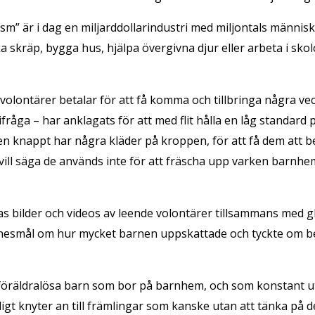
sm” är i dag en miljarddollarindustri med miljontals männi
ka skräp, bygga hus, hjälpa övergivna djur eller arbeta i sk
olontärer betalar för att få komma och tillbringa några ve
råga – har anklagats för att med flit hålla en låg standar
barnen knappt har några kläder på kroppen, för att få dem att 
ill säga de används inte för att fräscha upp varken barnhem
 bilder och videos av leende volontärer tillsammans med gl
ittnesmål om hur mycket barnen uppskattade och tyckte om b
föräldralösa barn som bor på barnhem, och som konstant uts
igt knyter an till främlingar som kanske utan att tänka på 