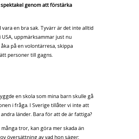
t spektakel genom att förstärka
ara en bra sak. Tyvärr är det inte alltid
d i USA, uppmärksammar just nu
t åka på en volontärresa, skippa
tt personer till gagns.
 byggde en skola som mina barn skulle gå
i fråga. I Sverige tillåter vi inte att
andra länder. Bara för att de är fattiga?
vad många tror, kan göra mer skada än
grov översättning av vad hon säger: